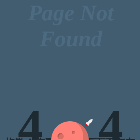
Page Not
Found
4
4