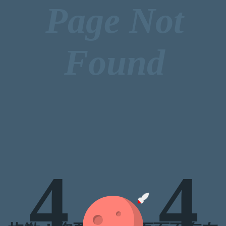
Page Not
Found
4
4