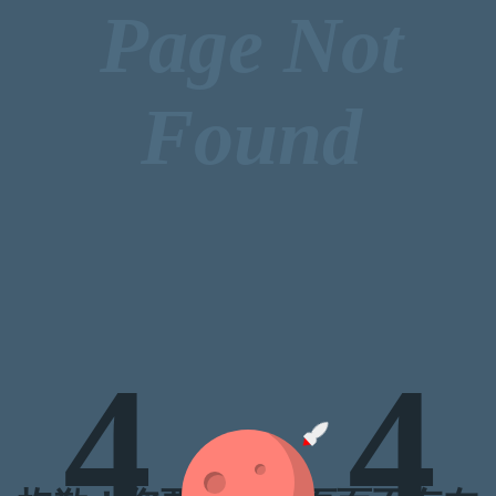
Page Not
Found
4
4