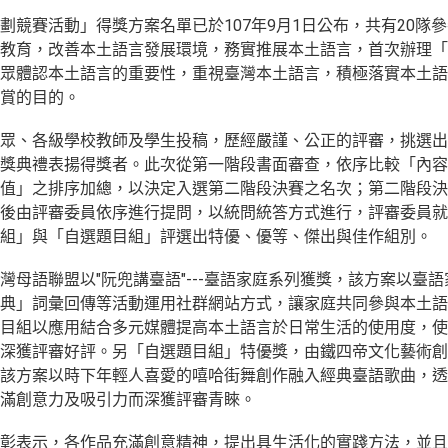
劃競賽活動」得獎方案名單已於107年9月1日公布，共有20隊參
教育，改善本土語言發展環境，務實推展本土語言，首次辦理「
眾體認本土語言的重要性，重視臺灣本土語言，積極落實本土語
賞的目的。
眾、各級學校教師及學生投稿，歷經嚴謹、公正的評審，挑選出
獎典禮表揚得獎者。此次從第一階段書面審查，依序比較「內容
值」之排序加總，以決定入選第二階段決賽之名次；第二階段決
後由評審委員依序進行提問，以統問統答方式進行，評審委員就
組」與「自選題目組」評選出特優、優等、傑出與佳作組別。
灣母語聯盟以"阮兜講臺語"---臺語家庭系列獲獎，該方案以臺
典」詞彙回傳等活動運用社群網站方式，讓家庭共同參與本土語
目組以應用結合多元媒體提高本土語言於日常生活的使用度，使
深獲評審好評。另「自選題目組」特優獎，由鐵四帝文化藝術創
該方案以時下年輕人喜愛的嘻哈街舞創作融入經典臺語歌曲，透
滿創意力及吸引力而深獲評審青睞。
彰表示，各作品充滿創意精神，提出具生活化的實踐方法，並且