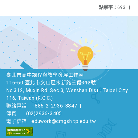
點擊率：
693
|
臺北市高中課程與教學發展工作圈
116-60 臺北市文山區木新路三段312號
No.312, Muxin Rd. Sec.3, Wenshan Dist., Taipei City
116, Taiwan (R.O.C.)
聯絡電話
+886-2-2936-8847
|
傳真
(02)2936-3405
電子信箱
eduwork@cmgsh.tp.edu.tw