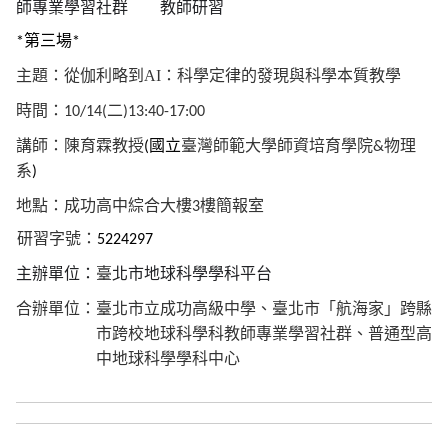
師專業學習社群 教師研習
第三場
*
*
主題：
從伽利略到AI：科學定律的發現與科學本質教學
時間：
二
10/14(
)13:40-17:00
講師：陳育霖
教授
國立
臺灣師範大學師資培育學院
物理
(
&
系
)
地點：成功高中綜合大樓
樓簡報室
3
研習字號：
5224297
主辦單位：
臺
北市地球科學學科平台
合辦單位：
臺北市立成功高級中學、臺北市「航海家」跨縣
市跨校地球科學科教師專業學習社群、普通型高
中
地球科學學科中心