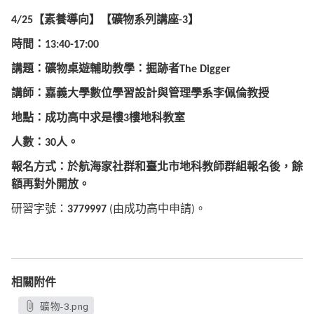
【素養導向】
【礦物系列講座
】
4/25
-3
時間：
13:40-17:00
講題：礦物桌遊輔助教學：掘跡者
The Digger
講師：嘉義大學數位學習設計與管理學系李佩倫教授
地點：成功高中求是樓
樓地科教室
3
人數：
人。
30
報名方式：於航海家社群和臺北市地科教師群組報名後，餘
額再對外開放。
研習字號：
由成功高中申請
。
3779997
(
)
相關附件
礦物-3.png