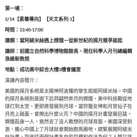
第一場：
【素養導向】
【天文系列
】
3/14
-1
時間：
13:40-17:00
講題：當阿緹米絲遇上嫦娥－從新世紀的探月競爭談起
講師：前國立自然科學博物館館長、現任科學人月刊總編輯
孫維新教授
地點：成功高中綜合大樓
樓會議室
3
演講內容簡介：
美國的探月系統是太陽神阿波羅的孿生姐姐阿緹米絲，中國
的探月系統則是拋下后羿翩然奔月的嫦娥，美中科技戰從地
球打到太空，更即將發展到月球，當狩獵女神和月宮仙子在
月亮上碰面，會擦出什麼火花？中國的探月計畫發展迅猛，
嫦娥孤身一人，竟然去了沒人敢想的月球背面，美國深受刺
激，擔心中國上了月球就會開始跑馬圈地，趕緊展開阿緹米
絲計畫，到底這兩個計畫各自的目標和作法為何？人類又該