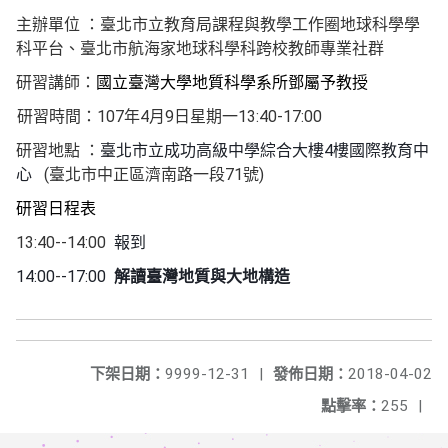
主辦單位
：臺北市立教育局課程與教學工作圈地球科學學
科平台、臺北市航海
家地球科學科跨校教師專業社群
研習講師
：
國立臺灣大學地質科學系所鄧屬予教授
107
4
9
13:40-17:00
研習時間：
年
月
日星期一
4
研習地點
：
臺北市立成功高級中學綜合大樓
樓國際教育中
(
71
)
心
臺北市中正區濟南路一段
號
研習日程表
13:40--14:00
報到
14:00
-
-17:00
解讀臺灣地質與大地構造
下架日期：
9999-12-31
|
發佈日期：
2018-04-02
點擊率：
255
|