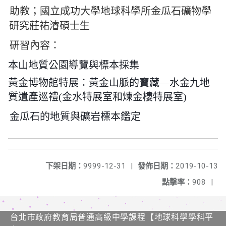
助教；國立成功大學地球科學所
金瓜石礦物學
研究莊祐濬碩士生
研習內容：
本山地質公園導覽與標本採集
黃金博物館特展：黃金山脈的寶藏―水金九地
質遺產巡禮
(
金水特展室和煉金樓特展室)
金瓜石的地質與礦岩標本鑑定
下架日期：
9999-12-31
|
發佈日期：
2019-10-13
點擊率：
908
|
台北市政府教育局普通高級中學課程​【​地球科學學科平