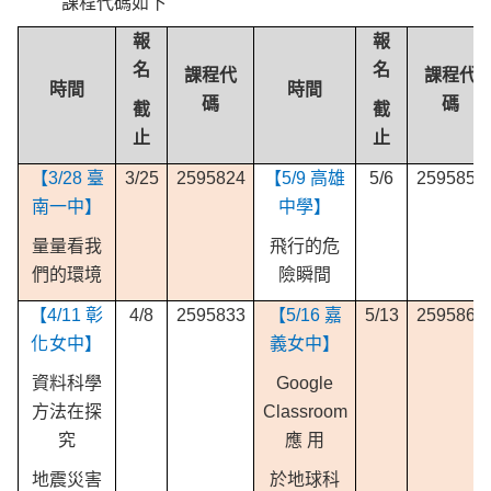
課程代碼如下
報
報
名
名
課程代
課程代
時間
時間
碼
碼
截
截
止
止
【3/28 臺
3/25
2595824
【5/9 高雄
5/6
2595854
南一中】
中學】
量量看我
飛行的危
們的環境
險瞬間
【4/11
彰
4/8
2595833
【5/16 嘉
5/13
2595865
化女中】
義女中】
資料科學
Google
方法在探
Classroom
究
應 用
地震災害
於地球科