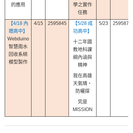
的應用
學之實作
任務
【4/18 內
4/15
2595845
【5/28 成
5/23
2595875
壢高中】
功高中】
Webduino
十二年國
智慧雨水
教地科課
回收系統
綱內涵與
模型製作
精神
我在高雄
天氣晴‧
防曬探
究是
MISSION