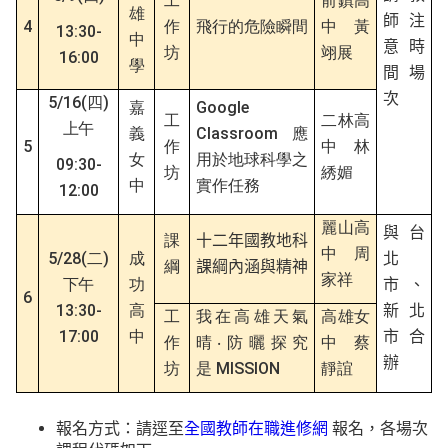
工
前鎮高
雄
師注
4
作
飛行的危險瞬間
中
黃
13:30-
中
意時
坊
翊展
16:00
學
間場
次
5/16(
)
四
Google
嘉
工
二林高
上午
Classroom
義
應
5
作
中
林
女
用於地球科學之
09:30-
坊
綉媚
中
實作任務
12:00
麗山高
與台
課
十二年國教地科
中
周
5/28(
)
二
成
北
綱
課綱內涵與精神
家祥
下午
功
市、
6
13:30-
高
新北
工
我在高雄天氣
高雄女
17:00
中
市合
作
晴
‧
防
曬探究
中
蔡
辦
MISSION
坊
是
靜誼
報名方式：請逕至
全國教師在職進修網
報名，各場次