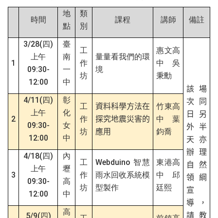
地
類
時間
課程
講師
備註
點
別
3/28(
)
四
臺
工
惠文高
上午
南
量量看我們的環
1
作
中
吳
09:30-
一
境
坊
秉勳
12:00
中
該場
4/11(
)
四
彰
次同
工
資料科學方法在
竹東高
上午
化
日另
2
作
探究地震災害的
中
葉
09:30-
女
外半
坊
應用
鈞喬
12:00
中
天亦
辦理
4/18(
)
四
內
Webduino
工
智慧
東港高
自然
上午
壢
3
作
雨水回收系統模
中
邱
領綱
09:30-
高
坊
型製作
廷熙
宣
12:00
中
導，
高
5/9(
四
)
請教