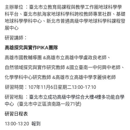
主辦單位
：臺北市立教育局課程與教學工作圈地球科學學
科平台、臺北市航海家地球科學科跨校教師專業社群、
基礎
地球
科學學科中心、
新北市普通高級中學地球科學科課程發
展中心
研習講師
：
高雄探究與實作
PIKA
團隊
高雄市國教輔導團
&
高雄市立高雄中學盧政良老師、
自然領域探究與實作研究教師
&
國立臺南一中何興中老師、
化學學科中心研究教師
&
高雄市立高雄中學李麗偵老師
107
11
6
13:00-17:10
研習時間：
年
月
日星期二
4
研習地點
：
臺北市立成功高級中學綜合大樓
樓多功能自學
(
71
)
中心
臺北市中正區濟南路一段
號
研習日程表
13:00-13:20
報到