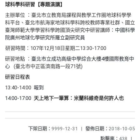
球科學科研習
【專題演講】
主辦單位
：臺北市立教育局課程與教學工作圈地球科學學
科平台、臺北市航海家地球科學科跨校教師專業社群、
國立
臺灣師範大學學習科學跨國頂尖研究中研
習講師：
中國科學
院廣州地球化學研究所羅立副研究員
107
12
18
13:30-17:00
研習時間：
年
月
日星期二
4
研習地點
：
臺北市立成功高級中學綜合大樓
樓國際教育中
(
71
)
心
臺北市中正區濟南路一段
號
研習日程表
13:40-14:00
報到
14:00-17:00
天上地下一筆算：米蘭科維奇是何許人也
下架日期：
9999-12-31
|
發佈日期：
2018-10-05
點擊率：
438
|