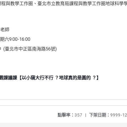
課程與教學工作圈、臺北市立教育局課程與教學工作圈地球科學
屏老師
9:00-16:00
期六
(
56
)
中
臺北市中正區南海路
號
觀課議課
【以小窺大行不行
？地球真的是圓的
？】
點擊率：
357
|
下架日期：
9999-12