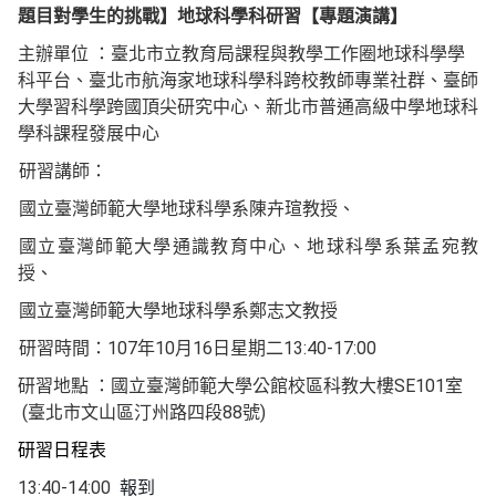
題目對學生的挑戰】地球科學科研習
【專題演講
】
主辦單位
：臺北市立教育局課程與教學工作圈地球科學學
科平台、臺北市航海家地球科學科跨校教師專業社群、
臺師
大
學習科學跨國頂尖研究中心、
新北市普通高級中學地球科
學科課程發展中心
研習講師：
國立臺灣師範大學地球科學系陳卉瑄教授、
國立臺灣師範大學通識教育中心、地球科學系葉孟宛教
授、
國立臺灣師範大學地球科學系鄭志文教授
107
10
16
13:40-17:00
研習時間：
年
月
日星期二
SE101
研習地點
：國立臺灣師範大學公館校區科教大樓
室
(
88
)
臺北市文山區汀州路四段
號
研習日程表
13:40-14:00
報到