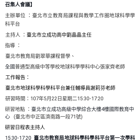
召集人會議】
主辦單位
：臺北市立教育局課
程與教學工作圈地球科學學
科平台
主持人
：
臺北市立成功高中劉晶晶主任
指導
：
臺北市教育局劉翠華課程督學、
全國
普通型高級中等學校
地球科學學科中心張家齊老師
工作報告：
臺北市地球科學科學科平台兼任輔導員謝莉芬老師
107
5
22
15:30-17:20
研習時間：
年
月
日星期二
4
研習地點
：
臺北市立成功高級中學綜合大樓
樓國際教育中
(
71
)
心
臺北市中正區濟南路一段
號
研習日程表主持人
15:30-17:20
臺北市教育局地球科學科學科平台第一次學科