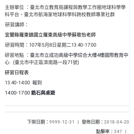
主辦單位
：臺北市立教育局課程與教學工作圈地球科學學
科平台、臺北市航海
家地球科學科跨校教師專業社群
研習講師
：
宜蘭縣羅東鎮國立羅東高級中學蘇敬怡老師
107
5
8
13:40-17:00
研習時間：
年
月
日星期二
4
研習地點
：
臺北市立成功高級中學綜合大樓
樓國際教育中
(
71
)
心
臺北市中正區濟南路一段
號
研習日程表
13:40-14:00
報到
14:00-17:00
鋯石與桌遊
下架日期：
9999-12-31
|
發佈日期：
2018-04-20
點擊率：
347
|