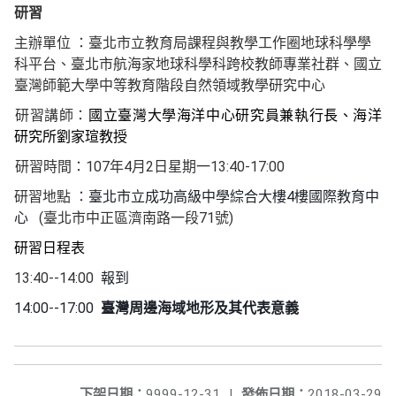
研習
主辦單位
：臺北市立教育局課程與教學工作圈地球科學學
科平台、臺北市航海
家地球科學科跨校教師專業社群、
國立
臺灣師範大學
中等教育階段自然領域教學研究中心
研習講師
：
國立臺灣大學海洋中心研究員兼執行長、海洋
研究所劉家瑄教授
107
4
2
13:40-17:00
研習時間：
年
月
日星期一
4
研習地點
：
臺北市立成功高級中學綜合大樓
樓國際教育中
(
71
)
心
臺北市中正區濟南路一段
號
研習日程表
13:40--14:00
報到
14:00
-
-17:00
臺灣周邊海域地形及其代表意義
下架日期：
9999-12-31
|
發佈日期：
2018-03-29