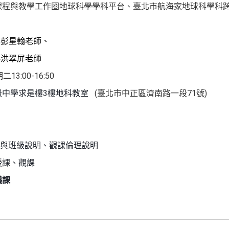
課程與教學工作圈地球科學學科平台、臺北市航海家地球科學科
科彭星翰老師、
科洪翠屏老師
13:00-16:50
期二
3
(
71
)
級中學求是樓
樓地科教室
臺北市中正區濟南路一段
號
與班級說明、觀課倫理說明
授課、觀課
議課