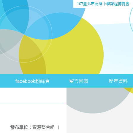
107臺北市高級中學課程博覽會
facebook粉絲頁
留言回饋
歷年資料
發布單位：
資源整合組
|