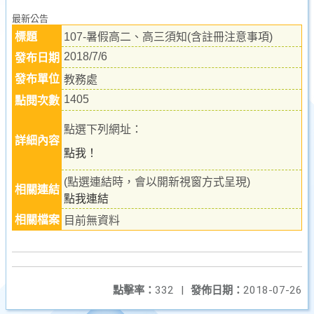
最新公告
標題
107-暑假高二、高三須知(含註冊注意事項)
2018/7/6
發布日期
發布單位
教務處
1405
點閱次數
點選下列網址：
詳細內容
點我！
(點選連結時，會以開新視窗方式呈現)
相關連結
點我連結
相關檔案
目前無資料
點擊率：
332
|
發佈日期：
2018-07-26