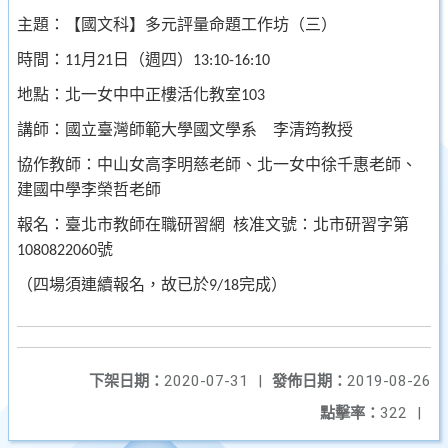
主題：【國文科】多元評量命題工作坊（三）
時間：
月
日（週四）
11
21
13:10-16:10
地點：北一女中中正樓活化教室
103
講師：國立臺灣師範大學國文學系 李清筠教授
協作教師：中山女高李明慈老師、北一女中徐千惠老師、
建國中學李榮哲老師
報名：臺北市教師在職研習網
核准文號：北市研習字第
號
1080822060
（四場須連續報名，故已於
完成）
9/18
下架日期：
2020-07-31
|
發佈日期：
2019-08-26
點擊率：
322
|